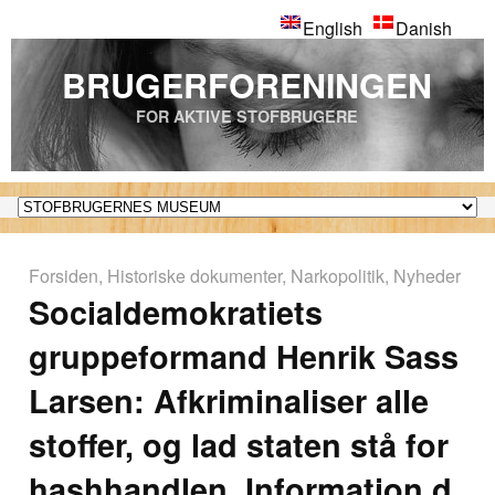
English
Danish
BRUGERFORENINGEN
FOR AKTIVE STOFBRUGERE
Forsiden
,
Historiske dokumenter
,
Narkopolitik
,
Nyheder
Socialdemokratiets
gruppeformand Henrik Sass
Larsen: Afkriminaliser alle
stoffer, og lad staten stå for
hashhandlen, Information d.