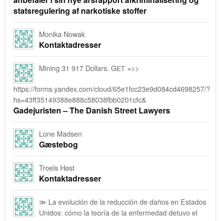
statsregulering af narkotiske stoffer
Monika Nowak
Kontaktadresser
Mining 31 917 Dollars. GЕТ =>>
https://forms.yandex.com/cloud/65e1fcc23e9d084cd4698257/?
hs=43ff35149388e888c58038fbb0201cfc&
Gadejuristen – The Danish Street Lawyers
Lone Madsen
Gæstebog
Troels Høst
Kontaktadresser
≫ La evolución de la reducción de daños en Estados
Unidos: cómo la teoría de la enfermedad detuvo el