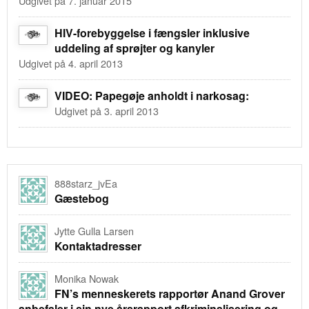
Udgivet på 7. januar 2015
HIV-forebyggelse i fængsler inklusive
uddeling af sprøjter og kanyler
Udgivet på 4. april 2013
VIDEO: Papegøje anholdt i narkosag:
Udgivet på 3. april 2013
888starz_jvEa
Gæstebog
Jytte Gulla Larsen
Kontaktadresser
Monika Nowak
FN’s menneskerets rapportør Anand Grover
anbefaler i sin nye årsrapport afkriminalisering og