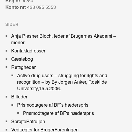
Reg nr
: 4280
Konto nr
: 428 095 5353
SIDER
Anja Plesner Bloch, leder af Brugernes Akademi –
mener:
Kontaktadresser
Gæstebog
Rettigheder
Active drug users – struggling for rights and
recognition – by By Jørgen Anker, Roskilde
University,15.5.2006.
Billeder
Prismodtagere af BF’s hæderspris
Prismodtagere af BF's hæderspris
SprøjtePatruljen
Vedtægter for BrugerForeningen