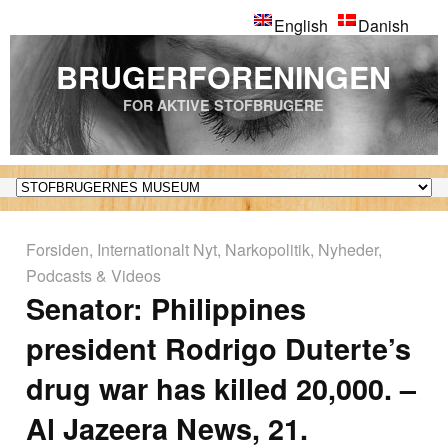
English
Danish
BRUGERFORENINGEN
FOR AKTIVE STOFBRUGERE
Forsiden
,
Internationalt Nyt
,
Narkopolitik
,
Nyheder
,
Podcasts & Videos
Senator: Philippines
president Rodrigo Duterte’s
drug war has killed 20,000. –
Al Jazeera News, 21.