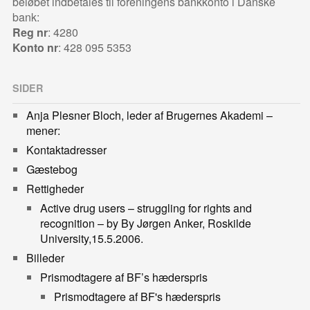
beløbet indbetales til foreningens bankkonto i Danske
bank:
Reg nr
: 4280
Konto nr
: 428 095 5353
SIDER
Anja Plesner Bloch, leder af Brugernes Akademi –
mener:
Kontaktadresser
Gæstebog
Rettigheder
Active drug users – struggling for rights and
recognition – by By Jørgen Anker, Roskilde
University,15.5.2006.
Billeder
Prismodtagere af BF’s hæderspris
Prismodtagere af BF's hæderspris