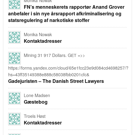
Monika Nowak
FN’s menneskerets rapportør Anand Grover
anbefaler i sin nye årsrapport afkriminalisering og
statsregulering af narkotiske stoffer
Monika Nowak
Kontaktadresser
Mining 31 917 Dollars. GЕТ =>>
https://forms.yandex.com/cloud/65e1fcc23e9d084cd4698257/?
hs=43ff35149388e888c58038fbb0201cfc&
Gadejuristen – The Danish Street Lawyers
Lone Madsen
Gæstebog
Troels Høst
Kontaktadresser