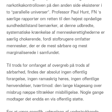
narkotikakontrolloven på den anden side eksisterer i
to “parallelle universer”. Professor Paul Hunt, FN ‘s
særlige rapportør om retten til den højest opnåelige
sundhedstilstand bemærker, at denne udbredte,
systematiske krænkelse af menneskerettighederne er
særlig chokerende, fordi stofbrugere omfatter
mennesker, der er de mest sårbare og mest
marginaliserede i samfundet.
Til trods for omfanget af overgreb på trods af
sårbarhed, findes der absolut ingen offentlig
forargelse, ingen ramaskrig høres, ingen offentlige
henvendelser, tværtimod: den lange klagesang over
misbrug næppe tiltrækker misbilligelse. Nogle gange
modtager det endda en vis offentlig støtte.
For at være specifik, udøvelsen af undertrykkende