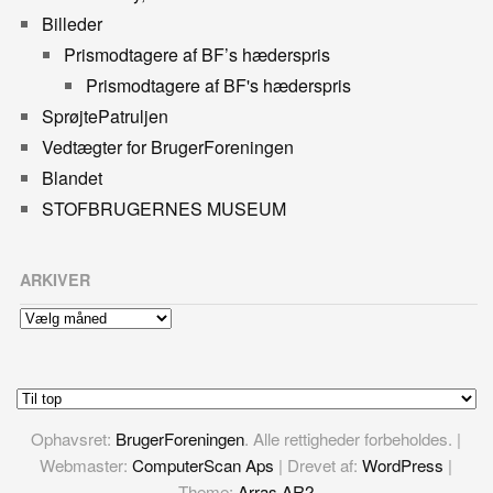
Billeder
Prismodtagere af BF’s hæderspris
Prismodtagere af BF's hæderspris
SprøjtePatruljen
Vedtægter for BrugerForeningen
Blandet
STOFBRUGERNES MUSEUM
ARKIVER
Arkiver
Ophavsret:
BrugerForeningen
. Alle rettigheder forbeholdes. |
Webmaster:
ComputerScan Aps
| Drevet af:
WordPress
|
Theme:
Arras AR2