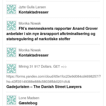
Jytte Gulla Larsen
Kontaktadresser
Monika Nowak
FN’s menneskerets rapportør Anand Grover
anbefaler i sin nye årsrapport afkriminalisering og
statsregulering af narkotiske stoffer
Monika Nowak
Kontaktadresser
Mining 31 917 Dollars. GЕТ =>>
https://forms.yandex.com/cloud/65e1fcc23e9d084cd4698257/?
hs=43ff35149388e888c58038fbb0201cfc&
Gadejuristen – The Danish Street Lawyers
Lone Madsen
Gæstebog