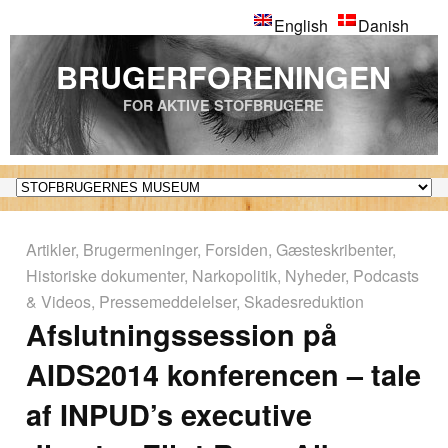
English
Danish
BRUGERFORENINGEN
FOR AKTIVE STOFBRUGERE
Artikler
,
Brugermeninger
,
Forsiden
,
Gæsteskribenter
,
Historiske dokumenter
,
Narkopolitik
,
Nyheder
,
Podcasts
& Videos
,
Pressemeddelelser
,
Skadesreduktion
Afslutningssession på
AIDS2014 konferencen – tale
af INPUD’s executive