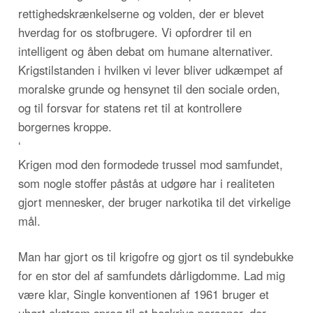
rettighedskrænkelserne og volden, der er blevet
hverdag for os stofbrugere. Vi opfordrer til en
intelligent og åben debat om humane alternativer.
Krigstilstanden i hvilken vi lever bliver udkæmpet af
moralske grunde og hensynet til den sociale orden,
og til forsvar for statens ret til at kontrollere
borgernes kroppe.
‘
Krigen mod den formodede trussel mod samfundet,
som nogle stoffer påstås at udgøre har i realiteten
gjort mennesker, der bruger narkotika til det virkelige
mål.
Man har gjort os til krigofre og gjort os til syndebukke
for en stor del af samfundets dårligdomme. Lad mig
være klar, Single konventionen af 1961 bruger et
uhørt ekstrem sprog til at beskrive personer, der