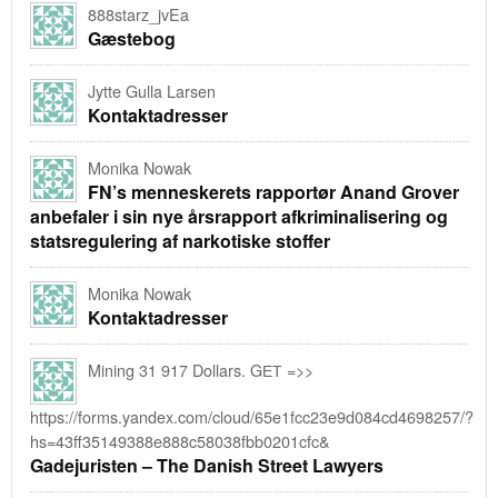
888starz_jvEa
Gæstebog
Jytte Gulla Larsen
Kontaktadresser
Monika Nowak
FN’s menneskerets rapportør Anand Grover
anbefaler i sin nye årsrapport afkriminalisering og
statsregulering af narkotiske stoffer
Monika Nowak
Kontaktadresser
Mining 31 917 Dollars. GЕТ =>>
https://forms.yandex.com/cloud/65e1fcc23e9d084cd4698257/?
hs=43ff35149388e888c58038fbb0201cfc&
Gadejuristen – The Danish Street Lawyers