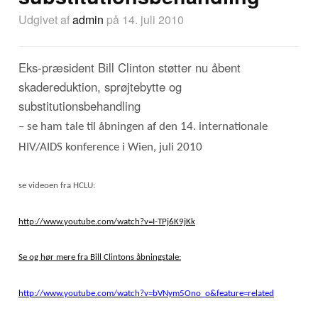
Udgivet af
admin
på 14. juli 2010
Eks-præsident Bill Clinton støtter nu åbent
skadereduktion, sprøjtebytte og
substitutionsbehandling
– se ham tale til åbningen af den 14. internationale
HIV/AIDS konference i Wien, juli 2010
se videoen fra HCLU:
http://www.youtube.com/watch?v=I-TPj6K9jKk
Se og hør mere fra Bill Clintons åbningstale:
http://www.youtube.com/watch?v=bVNym5Ono_o&feature=related