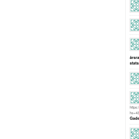
årsr
stats
https
hs=43
Gade