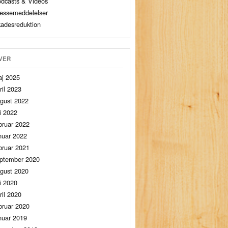
dcasts & Videos
essemeddelelser
adesreduktion
VER
j 2025
ril 2023
gust 2022
li 2022
bruar 2022
nuar 2022
bruar 2021
ptember 2020
gust 2020
li 2020
ril 2020
bruar 2020
nuar 2019