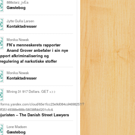
888starz_jvEa
Gæstebog
Jytte Gulla Larsen
Kontaktadresser
Monika Nowak
FN’s menneskerets rapportør
Anand Grover anbefaler i sin nye
apport afkriminalisering og
regulering af narkotiske stoffer
Monika Nowak
Kontaktadresser
Mining 31 917 Dollars. GЕТ =>>
://forms.yandex.com/cloud/65e1fcc23e9d084cd4698257/?
ff35149388e888c58038fbb0201cfc&
juristen – The Danish Street Lawyers
Lone Madsen
Gæstebog