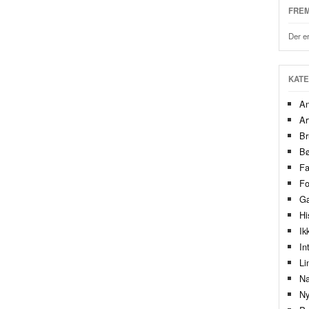
FREM
Der er
KATE
An
Ar
Br
Bø
F
Fo
Gæ
Hi
Ik
In
Li
Na
Ny