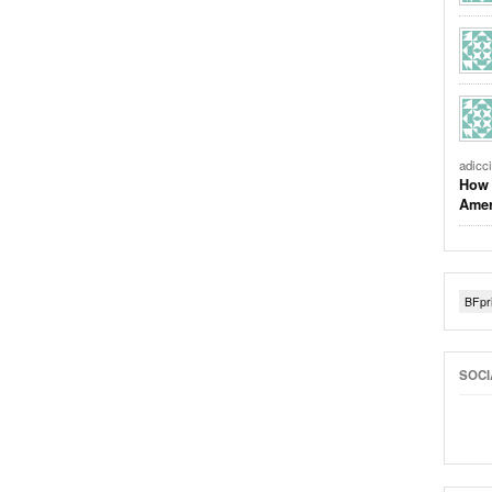
adicc
How 
Amer
BFpr
SOCI