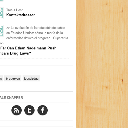
Troels Høst
Kontaktadresser
≫ La evolución de la reducción de daños
en Estados Unidos: cómo la teoría de la
enfermedad detuvo el progreso - Superar la
ión
Far Can Ethan Nadelmann Push
ica’s Drug Laws?
is
brugerven
fødselsdag
ALE KNAPPER