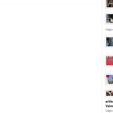
Udgiv
arti
Val
Udgive