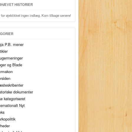
HÆVET HISTORIER
 for øjeblikket ingen indlæg. Kom tilbage senere!
GORIER
ja P.B. mener
tikler
ugermeninger
ger og Blade
armakon
rsiden
steskribenter
storiske dokumenter
ke kategoriseret
ternationalt Nyt
nks
rkopolitik
heder