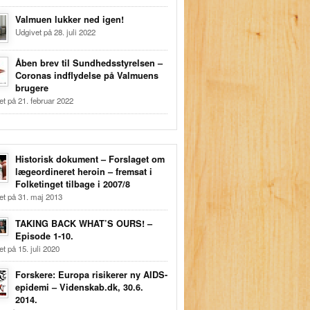
Valmuen lukker ned igen!
Udgivet på 28. juli 2022
Åben brev til Sundhedsstyrelsen –
Coronas indflydelse på Valmuens
brugere
et på 21. februar 2022
Historisk dokument – Forslaget om
lægeordineret heroin – fremsat i
Folketinget tilbage i 2007/8
et på 31. maj 2013
TAKING BACK WHAT’S OURS! –
Episode 1-10.
t på 15. juli 2020
Forskere: Europa risikerer ny AIDS-
epidemi – Videnskab.dk, 30.6.
2014.