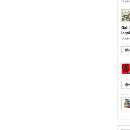
Udgiv
Galil
lega
Udgive