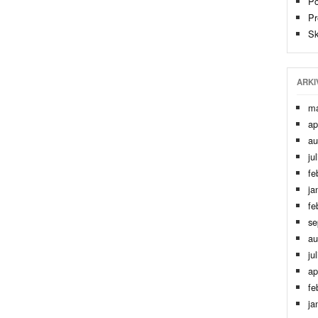
Po
Pr
Sk
ARKI
ma
ap
au
ju
fe
ja
fe
se
au
ju
ap
fe
ja