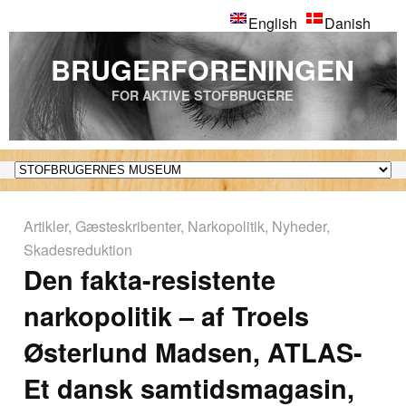
English
Danish
BRUGERFORENINGEN
FOR AKTIVE STOFBRUGERE
Artikler
,
Gæsteskribenter
,
Narkopolitik
,
Nyheder
,
Skadesreduktion
Den fakta-resistente
narkopolitik – af Troels
Østerlund Madsen, ATLAS-
Et dansk samtidsmagasin,