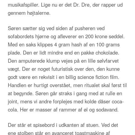
musikafspiller. Lige nu er det Dr. Dre, der rapper ud
gennem højtalerne.
Søren sætter sig ved siden af pusheren ved
sofabordets hjørne og afleverer en 200 krone seddel.
Med en saks klippes 4 gram hash af en 100 grams
plade. Den er lidt mindre end en pakke chokolade.
Den amputerede klump vejes på en lille sølvfarvet
vægt. Der er noget futuristisk over den, den kunne
godt være en rekvisit i en billig science fiction film.
Handlen er hurtigt overstået, men ritualet skal først til
at begynde. Søren går straks i gang med at rulle en
joint, mens vi andre forplejes med kolde dåser coca-
cola. Her er masser af rammer af øl og sodavand.
Der står et spisebord i udkanten af stuen. Ved det
ene stolben står en avanceret toastmaskine af