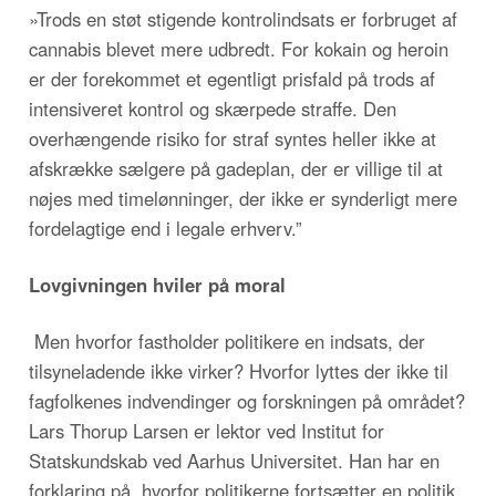
»Trods en støt stigende kontrolindsats er forbruget af
cannabis blevet mere udbredt. For kokain og heroin
er der forekommet et egentligt prisfald på trods af
intensiveret kontrol og skærpede straffe. Den
overhængende risiko for straf syntes heller ikke at
afskrække sælgere på gadeplan, der er villige til at
nøjes med timelønninger, der ikke er synderligt mere
fordelagtige end i legale erhverv.”
Lovgivningen hviler på moral
Men hvorfor fastholder politikere en indsats, der
tilsyneladende ikke virker? Hvorfor lyttes der ikke til
fagfolkenes indvendinger og forskningen på området?
Lars Thorup Larsen er lektor ved Institut for
Statskundskab ved Aarhus Universitet. Han har en
forklaring på, hvorfor politikerne fortsætter en politik,