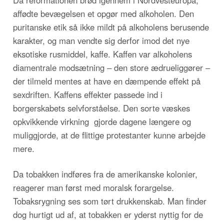
Da reformationen brød igennem i Nordvesteuropa,
affødte bevægelsen et opgør med alkoholen. Den
puritanske etik så ikke mildt på alkoholens berusende
karakter, og man vendte sig derfor imod det nye
eksotiske rusmiddel, kaffe. Kaffen var alkoholens
diamentrale modsætning – den store ædrueliggører –
der tilmeld mentes at have en dæmpende effekt på
sexdriften. Kaffens effekter passede ind i
borgerskabets selvforståelse. Den sorte væskes
opkvikkende virkning gjorde dagene længere og
muliggjorde, at de flittige protestanter kunne arbejde
mere.
Da tobakken indføres fra de amerikanske kolonier,
reagerer man først med moralsk forargelse.
Tobaksrygning ses som tørt drukkenskab. Man finder
dog hurtigt ud af, at tobakken er yderst nyttig for de