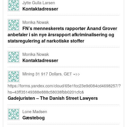
Jytte Gulla Larsen
Kontaktadresser
Monika Nowak
FN’s menneskerets rapportør Anand Grover
anbefaler i sin nye årsrapport afkriminalisering og
statsregulering af narkotiske stoffer
Monika Nowak
Kontaktadresser
Mining 31 917 Dollars. GЕТ =>>
https://forms.yandex.com/cloud/65e1fcc23e9d084cd4698257/?
hs=43ff35149388e888c58038fbb0201cfc&
Gadejuristen – The Danish Street Lawyers
Lone Madsen
Gæstebog