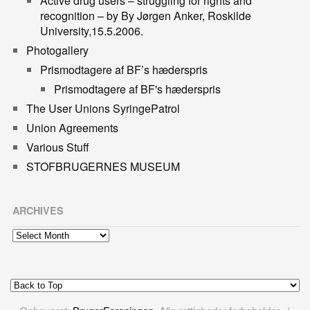
Active drug users – struggling for rights and
recognition – by By Jørgen Anker, Roskilde
University,15.5.2006.
Photogallery
Prismodtagere af BF’s hæderspris
Prismodtagere af BF's hæderspris
The User Unions SyringePatrol
Union Agreements
Various Stuff
STOFBRUGERNES MUSEUM
ARCHIVES
Archives