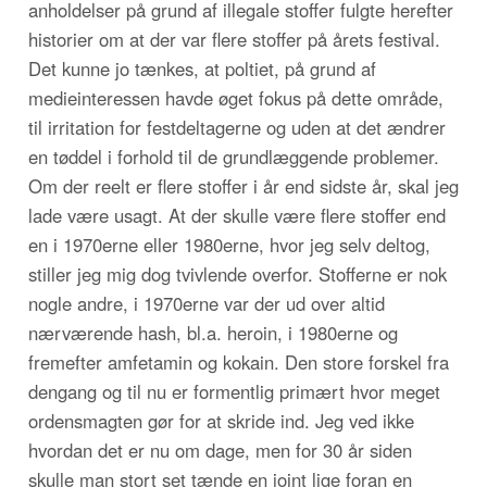
anholdelser på grund af illegale stoffer fulgte herefter
historier om at der var flere stoffer på årets festival.
Det kunne jo tænkes, at poltiet, på grund af
medieinteressen havde øget fokus på dette område,
til irritation for festdeltagerne og uden at det ændrer
en tøddel i forhold til de grundlæggende problemer.
Om der reelt er flere stoffer i år end sidste år, skal jeg
lade være usagt. At der skulle være flere stoffer end
en i 1970erne eller 1980erne, hvor jeg selv deltog,
stiller jeg mig dog tvivlende overfor. Stofferne er nok
nogle andre, i 1970erne var der ud over altid
nærværende hash, bl.a. heroin, i 1980erne og
fremefter amfetamin og kokain. Den store forskel fra
dengang og til nu er formentlig primært hvor meget
ordensmagten gør for at skride ind. Jeg ved ikke
hvordan det er nu om dage, men for 30 år siden
skulle man stort set tænde en joint lige foran en