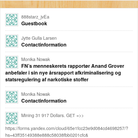
888starz_jvEa
Guestbook
Jytte Gulla Larsen
Contactinformation
Monika Nowak
FN’s menneskerets rapportør Anand Grover
anbefaler i sin nye årsrapport afkriminalisering og
statsregulering af narkotiske stoffer
Monika Nowak
Contactinformation
Mining 31 917 Dollars. GЕТ =>>
https://forms.yandex.com/cloud/65e1fcc23e9d084cd4698257/?
hs=43ff35149388e888c58038fbb0201cfc&