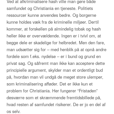
Ved at afkriminalisere hash ville man gøre både
samfundet og Christiania en tjeneste. Politiets
ressourcer kunne anvendes bedre. Og borgerne
kunne holdes væk fra de kriminelle miljøer. Dertil
kommer, at forskellen på almindelig tobak og hash
heller ikke er overvældende. Ingen er i tvivl om, at
begge dele er skadelige for helbredet. Men den fare,
man udsætter sig for – med henblik på at opnå andre
fordele som f.eks. nydelse – er i bund og grund en
privat sag. Og såfremt man ikke kan acceptere dette
principielle argument, skylder man et ordentligt bud
på, hvordan man vil undgå de meget store ulemper,
som kriminalisering afføder. Det er ikke kun et
problem for Christiania. Her fungerer “Fristaden”
desværre som et skræmmende fremtidsbillede på,
hvad resten af samfundet risikerer. De er jo en del af
os selv.