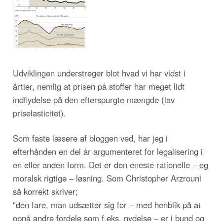
Udviklingen understreger blot hvad vi har vidst i
årtier, nemlig at prisen på stoffer har meget lidt
indflydelse på den efterspurgte mængde (lav
priselasticitet).
Som faste læsere af bloggen ved, har jeg i
efterhånden en del år argumenteret for legalisering i
en eller anden form. Det er den eneste rationelle – og
moralsk rigtige – løsning. Som Christopher Arzrouni
så korrekt skriver;
“den fare, man udsætter sig for – med henblik på at
opnå andre fordele som f.eks. nydelse – er i bund og