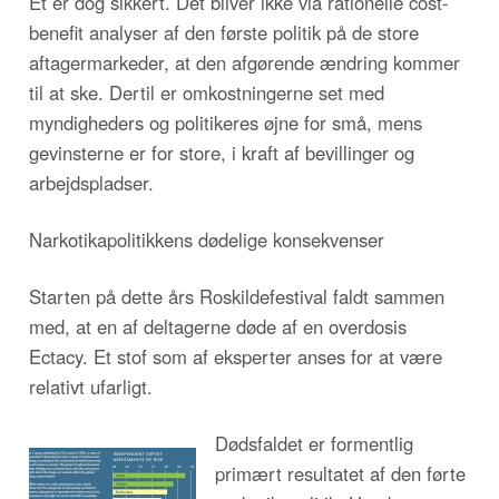
Et er dog sikkert. Det bliver ikke via rationelle cost-
benefit analyser af den første politik på de store
aftagermarkeder, at den afgørende ændring kommer
til at ske. Dertil er omkostningerne set med
myndigheders og politikeres øjne for små, mens
gevinsterne er for store, i kraft af bevillinger og
arbejdspladser.
Narkotikapolitikkens dødelige konsekvenser
Starten på dette års Roskildefestival faldt sammen
med, at en af deltagerne døde af en overdosis
Ectacy. Et stof som af eksperter anses for at være
relativt ufarligt.
Dødsfaldet er formentlig
primært resultatet af den førte