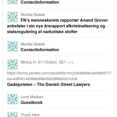
Contactinformation
Monika Nowak
FN’s menneskerets rapportør Anand Grover
anbefaler i sin nye årsrapport afkriminalisering og
statsregulering af narkotiske stoffer
Monika Nowak
Contactinformation
Mining 31 917 Dollars. GЕТ =>>
https://forms.yandex.com/cloud/65e1fcc23e9d084cd4698257/?
hs=43ff35149388e888c58038fbb0201cfc&
Gadejuristen – The Danish Street Lawyers
Lone Madsen
Guestbook
Troels Høst