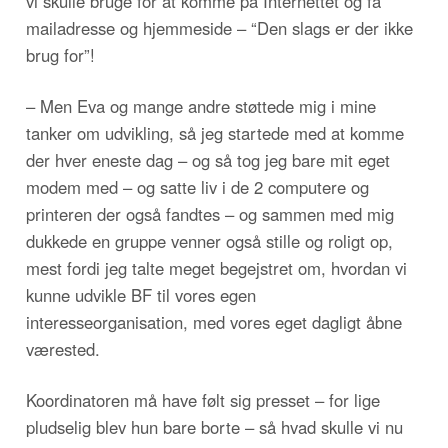
vi skulle bruge for at komme på Internettet og få
mailadresse og hjemmeside – “Den slags er der ikke
brug for”!
– Men Eva og mange andre støttede mig i mine
tanker om udvikling, så jeg startede med at komme
der hver eneste dag – og så tog jeg bare mit eget
modem med – og satte liv i de 2 computere og
printeren der også fandtes – og sammen med mig
dukkede en gruppe venner også stille og roligt op,
mest fordi jeg talte meget begejstret om, hvordan vi
kunne udvikle BF til vores egen
interesseorganisation, med vores eget dagligt åbne
værested.
Koordinatoren må have følt sig presset – for lige
pludselig blev hun bare borte – så hvad skulle vi nu