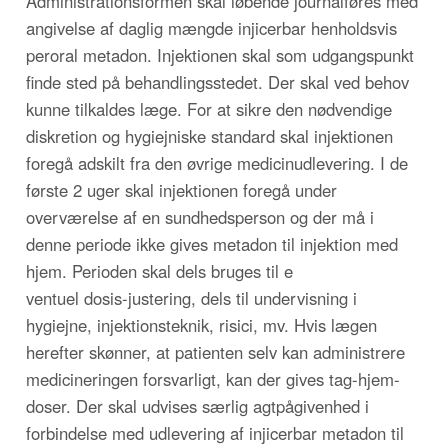
Administrationsformen skal løbende journalføres med
angivelse af daglig mængde injicerbar henholdsvis
peroral metadon. Injektionen skal som udgangspunkt
finde sted på behandlingsstedet. Der skal ved behov
kunne tilkaldes læge. For at sikre den nødvendige
diskretion og hygiejniske standard skal injektionen
foregå adskilt fra den øvrige medicinudlevering. I de
første 2 uger skal injektionen foregå under
overværelse af en sundhedsperson og der må i
denne periode ikke gives metadon til injektion med
hjem. Perioden skal dels bruges til e
ventuel dosis-justering, dels til undervisning i
hygiejne, injektionsteknik, risici, mv. Hvis lægen
herefter skønner, at patienten selv kan administrere
medicineringen forsvarligt, kan der gives tag-hjem-
doser. Der skal udvises særlig agtpågivenhed i
forbindelse med udlevering af injicerbar metadon til