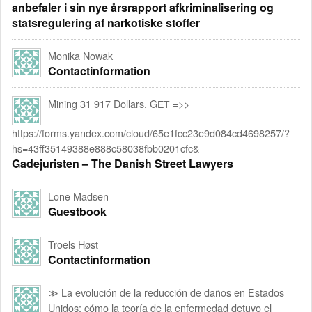
anbefaler i sin nye årsrapport afkriminalisering og
statsregulering af narkotiske stoffer
Monika Nowak
Contactinformation
Mining 31 917 Dollars. GЕТ =>>
https://forms.yandex.com/cloud/65e1fcc23e9d084cd4698257/?
hs=43ff35149388e888c58038fbb0201cfc&
Gadejuristen – The Danish Street Lawyers
Lone Madsen
Guestbook
Troels Høst
Contactinformation
≫ La evolución de la reducción de daños en Estados
Unidos: cómo la teoría de la enfermedad detuvo el