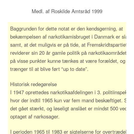
Medl. af Roskilde Amtsråd 1999
Baggrunden for dette notat er den kendsgerning, at
bekæmpelsen af narkotikamisbruget i Danmark er slået f
samt, at det muligvis er på tide, at Fremskridtspartiet
reviderer sin 20 år gamle politik på narkotikaområdet, d
på visse punkter kunne tænkes at være forældet, og d
trænger til at blive ført “up to date”.
Historisk redegørelse
I 1947 oprettedes narkotikaafdelingen i 3. politiinspektor
hvor der indtil 1965 kun var fem mand beskæftiget. Side
det gået stærkt, og løseligt anslået er mindst 500 ved pol
optaget af narkosager.
I perioden 1965 til 1983 er sigtelserne for overtrædelser