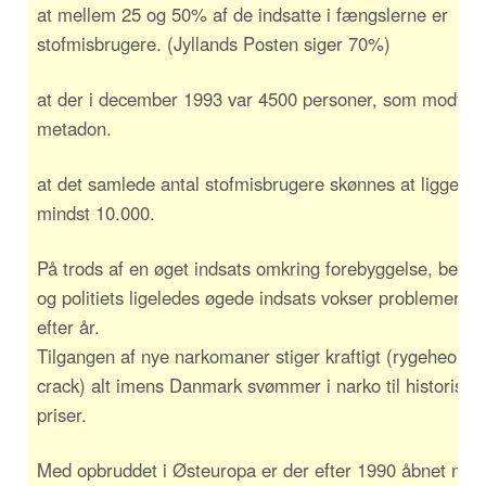
at mellem 25 og 50% af de indsatte i fængslerne er
stofmisbrugere. (Jyllands Posten siger 70%)
at der i december 1993 var 4500 personer, som modtog
metadon.
at det samlede antal stofmisbrugere skønnes at ligge på
mindst 10.000.
På trods af en øget indsats omkring forebyggelse, behan
og politiets ligeledes øgede indsats vokser problemerne 
efter år.
Tilgangen af nye narkomaner stiger kraftigt (rygeheorin
crack) alt imens Danmark svømmer i narko til historisk 
priser.
Med opbruddet i Østeuropa er der efter 1990 åbnet nye 