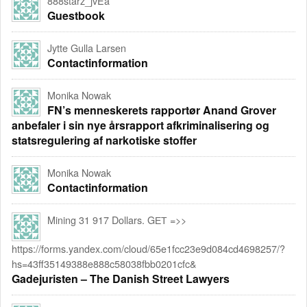
888starz_jvEa
Guestbook
Jytte Gulla Larsen
Contactinformation
Monika Nowak
FN’s menneskerets rapportør Anand Grover
anbefaler i sin nye årsrapport afkriminalisering og
statsregulering af narkotiske stoffer
Monika Nowak
Contactinformation
Mining 31 917 Dollars. GЕТ =>>
https://forms.yandex.com/cloud/65e1fcc23e9d084cd4698257/?
hs=43ff35149388e888c58038fbb0201cfc&
Gadejuristen – The Danish Street Lawyers