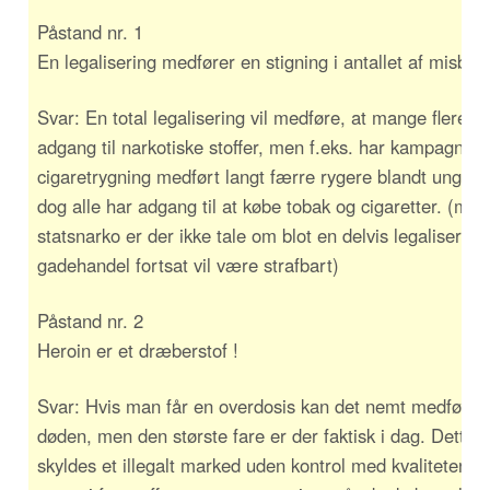
Påstand nr. 1
En legalisering medfører en stigning i antallet af misbru
Svar: En total legalisering vil medføre, at mange flere h
adgang til narkotiske stoffer, men f.eks. har kampagner
cigaretrygning medført langt færre rygere blandt unge, 
dog alle har adgang til at købe tobak og cigaretter. (med
statsnarko er der ikke tale om blot en delvis legalisering
gadehandel fortsat vil være strafbart)
Påstand nr. 2
Heroin er et dræberstof !
Svar: Hvis man får en overdosis kan det nemt medføre
døden, men den største fare er der faktisk i dag. Dette
skyldes et illegalt marked uden kontrol med kvaliteten o