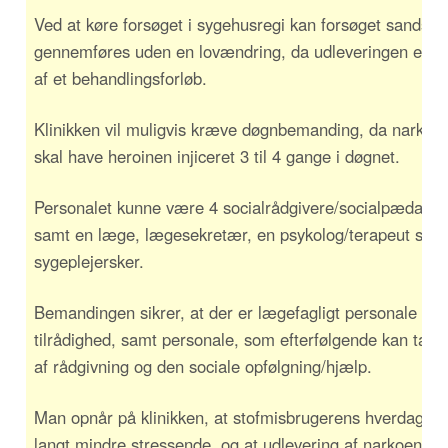
Ved at køre forsøget i sygehusregi kan forsøget sandsynl
gennemføres uden en lovændring, da udleveringen er en
af et behandlingsforløb.
Klinikken vil muligvis kræve døgnbemanding, da narko
skal have heroinen injiceret 3 til 4 gange i døgnet.
Personalet kunne være 4 socialrådgivere/socialpædago
samt en læge, lægesekretær, en psykolog/terapeut sam
sygeplejersker.
Bemandingen sikrer, at der er lægefagligt personale
tilrådighed, samt personale, som efterfølgende kan tage
af rådgivning og den sociale opfølgning/hjælp.
Man opnår på klinikken, at stofmisbrugerens hverdag bli
langt mindre stressende, og at udlevering af narkoen ho