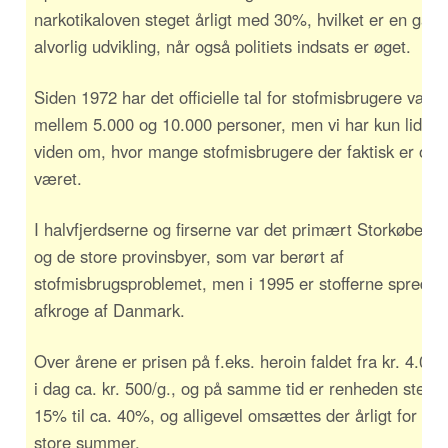
narkotikaloven steget årligt med 30%, hvilket er en gan
alvorlig udvikling, når også politiets indsats er øget.
Siden 1972 har det officielle tal for stofmisbrugere være
mellem 5.000 og 10.000 personer, men vi har kun lidt di
viden om, hvor mange stofmisbrugere der faktisk er og 
været.
I halvfjerdserne og firserne var det primært Storkøbenh
og de store provinsbyer, som var berørt af
stofmisbrugsproblemet, men i 1995 er stofferne spredt til
afkroge af Danmark.
Over årene er prisen på f.eks. heroin faldet fra kr. 4.000/
i dag ca. kr. 500/g., og på samme tid er renheden steget
15% til ca. 40%, og alligevel omsættes der årligt for me
store summer.