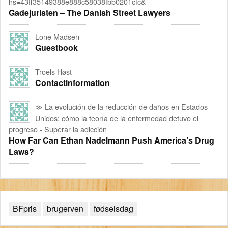
hs=43ff35149388e888c58038fbb0201cfc&
Gadejuristen – The Danish Street Lawyers
Lone Madsen
Guestbook
Troels Høst
Contactinformation
≫ La evolución de la reducción de daños en Estados
Unidos: cómo la teoría de la enfermedad detuvo el
progreso - Superar la adicción
How Far Can Ethan Nadelmann Push America’s Drug
Laws?
BFpris
brugerven
fødselsdag